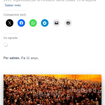
2015, organitzada per la Fundació Santa Eulàlia. És la segona
Saber més
Comparteix això:
Us agrada:
S'està
carregant…
Per
admin
, Fa
11 anys
,