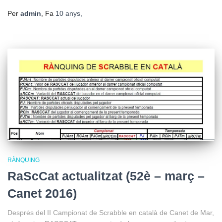
Per
admin
, Fa
10 anys
,
RÀNQUING
RaScCat actualitzat (52è – març –
Canet 2016)
Desprės del II Campionat de Scrabble en català de Canet de Mar,