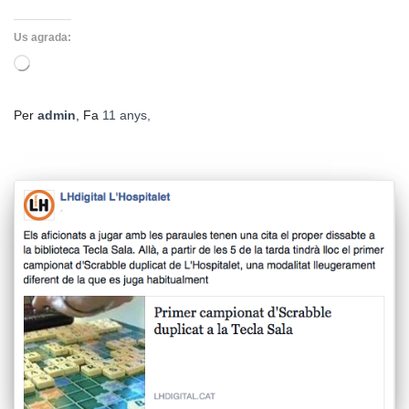
Us agrada:
S'està
carregant…
Per
admin
, Fa
11 anys
,