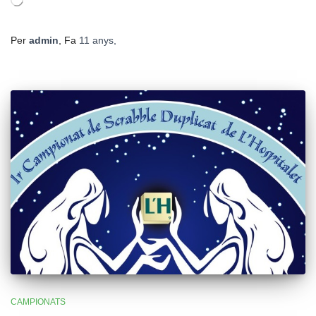
S'està
carregant…
Per
admin
, Fa
11 anys
,
CAMPIONATS