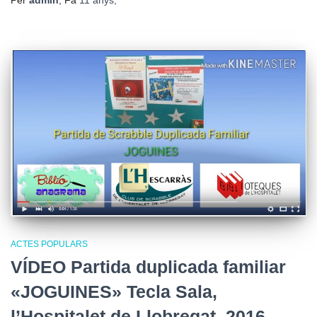
Per
admin
, Fa
11 anys
,
ACTES POPULARS
VÍDEO Partida duplicada familiar
«JOGUINES» Tecla Sala,
l’Hospitalet de Llobregat, 2016