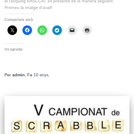
el rànquing RASCCAT es presenta de la manera següent.
Premeu la imatge d’avall!
Comparteix això:
Us agrada:
Per
admin
, Fa
10 anys
,