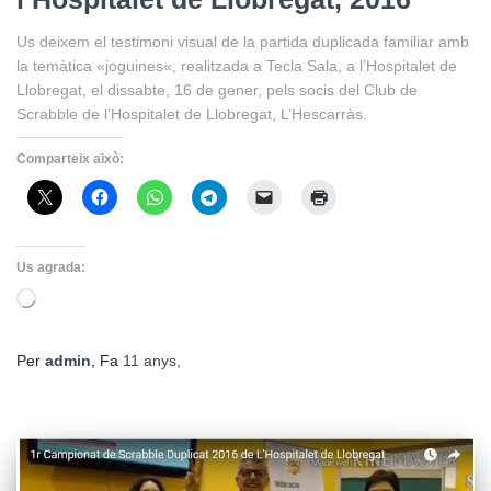
Us deixem el testimoni visual de la partida duplicada familiar amb
la temàtica «joguines«, realitzada a Tecla Sala, a l’Hospitalet de
Llobregat, el dissabte, 16 de gener, pels socis del Club de
Scrabble de l’Hospitalet de Llobregat, L’Hescarràs.
Comparteix això:
Us agrada:
S'està
carregant…
Per
admin
, Fa
11 anys
,