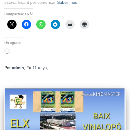
estava frisant per començar
Saber més
Comparteix això:
Us agrada:
S'està
carregant…
Per
admin
, Fa
11 anys
,