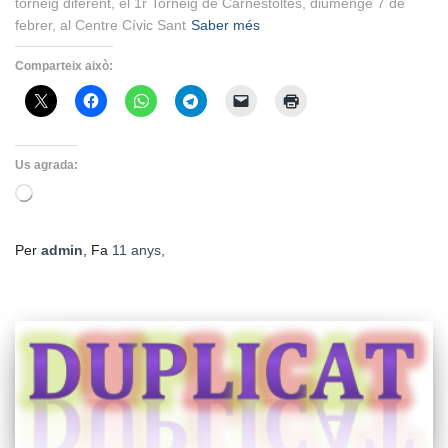
torneig diferent, el 1r Torneig de Carnestoltes, diumenge 7 de
febrer, al Centre Cívic Sant
Saber més
Comparteix això:
Us agrada:
S'està
carregant…
Per
admin
, Fa
11 anys
,