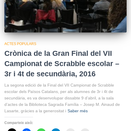
ACTES POPULARS
Crònica de la Gran Final del VII
Campionat de Scrabble escolar –
3r i 4t de secundària, 2016
La segona edició de la Final del VII Campionat de Scrabble
escolar dels Països Catalans, per als alumnes de 3r i 4t de
secundària, es va desenvolupar dissabte 9 d’abril, a la sala
d’actes de la Biblioteca Sagrada Família – Josep M. Ainaud de
Lasarte, gràcies a la generositat i
Saber més
Comparteix això: