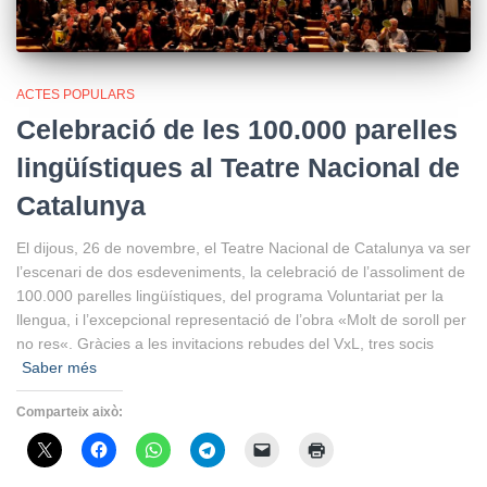
ACTES POPULARS
Celebració de les 100.000 parelles
lingüístiques al Teatre Nacional de
Catalunya
El dijous, 26 de novembre, el Teatre Nacional de Catalunya va ser
l’escenari de dos esdeveniments, la celebració de l’assoliment de
100.000 parelles lingüístiques, del programa Voluntariat per la
llengua, i l’excepcional representació de l’obra «Molt de soroll per
no res«. Gràcies a les invitacions rebudes del VxL, tres socis
Saber més
Comparteix això: