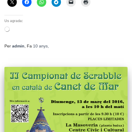
Us agrada:
S'està
carregant…
Per
admin
, Fa
10 anys
,