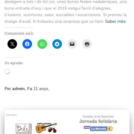
desitgem a tots i de tot cor, unes bones festes nadalenques, una
bona entrada d’any i que el 2016 estigui farcit d’alegries,
il·lusions, somriures, salut, escrables i escarrassos. Si premeu la
imatge d’avall, hi trobareu una sorpresa que us hem
Saber més
Comparteix això:
Us agrada:
S'està
carregant…
Per
admin
, Fa
11 anys
,