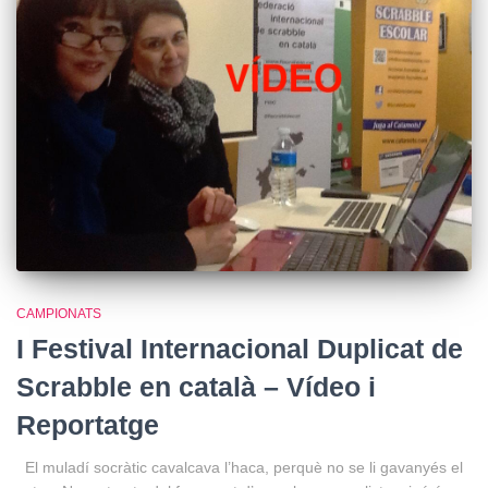
CAMPIONATS
I Festival Internacional Duplicat de
Scrabble en català – Vídeo i
Reportatge
El muladí socràtic cavalcava l’haca, perquè no se li gavanyés el