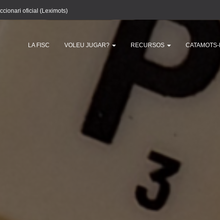
ccionari oficial (Leximots)
LA FISC
VOLEU JUGAR?
RECURSOS
CATAMOTS-