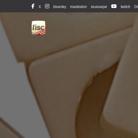
X
bluesky
mastodon
xiuxiuejar
twitch
Di