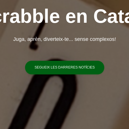
rabble en Cat
Juga, aprèn, diverteix-te... sense complexos!
SEGUEIX LES DARRERES NOTÍCIES