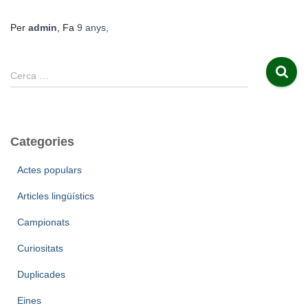
Per
admin
, Fa
9 anys
,
C
Cerca …
e
r
c
a
Categories
:
Actes populars
Articles lingüístics
Campionats
Curiositats
Duplicades
Eines