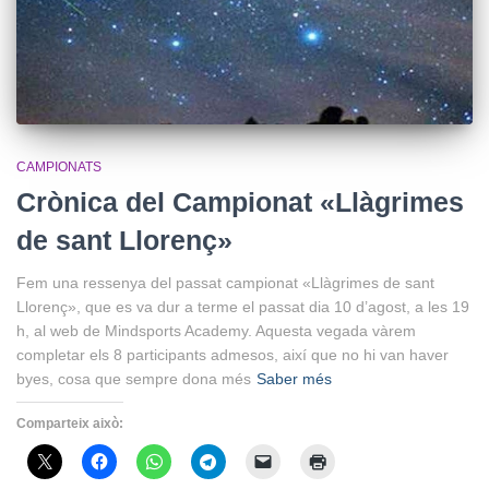
CAMPIONATS
Crònica del Campionat «Llàgrimes
de sant Llorenç»
Fem una ressenya del passat campionat «Llàgrimes de sant
Llorenç», que es va dur a terme el passat dia 10 d’agost, a les 19
h, al web de Mindsports Academy. Aquesta vegada vàrem
completar els 8 participants admesos, així que no hi van haver
byes, cosa que sempre dona més
Saber més
Comparteix això: