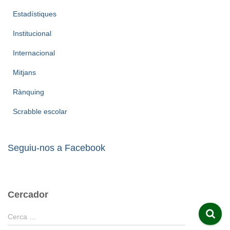
Estadístiques
Institucional
Internacional
Mitjans
Rànquing
Scrabble escolar
Seguiu-nos a Facebook
Cercador
C
Cerca …
e