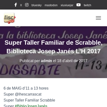
X
bluesky
mastodon
xiuxiuejar
twitch
Diccionari oficial (Leximots)
CANVI
Super Taller Familiar de Scrabble,
Biblioteca Josep Janés L’H 2017
Publicat per
admin
el
18 d'abril de 2017
6 de MAIG d’11 a 13 hores
Super @lhescarrascat
Super Taller Familiar Scrabble
Super
#
BiblioJosepJanés