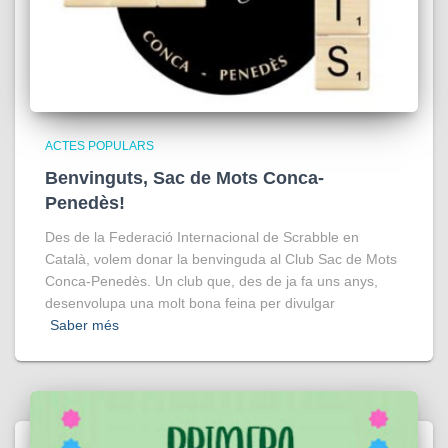
ACTES POPULARS
Benvinguts, Sac de Mots Conca-
Penedès!
Des de la Federació Internacional de Scrabble en
Català, volem donar la benvinguda al Club Sac de Mots
Conca-Penedès. Un club que, des de ja fa uns anys,
desenvolupa una molt bona feina per divulgar
Saber més