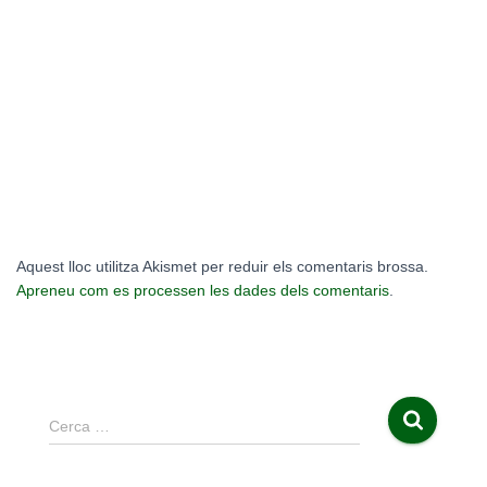
Aquest lloc utilitza Akismet per reduir els comentaris brossa.
Apreneu com es processen les dades dels comentaris
.
C
Cerca …
e
r