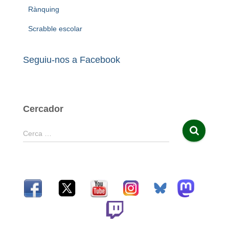
Rànquing
Scrabble escolar
Seguiu-nos a Facebook
Cercador
C
Cerca …
e
r
c
a
: