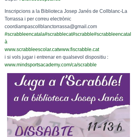
Inscripcions a la Biblioteca Josep Janés de Collblanc-La
Torrassa i per correu electrònic
coordiampascollblanctorrassa@gmail.com
#
scrabbleencatala
#
scrabblecat
#
scrabble
#
scrabbleencatal
à
www.scrabbleescolar.cat
www.fiscrabble.cat
i si vols jugar i entrenar en qualsevol dispositiu :
www.mindsportsacademy.com/ca/scrabble