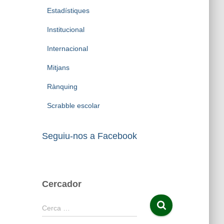
Estadístiques
Institucional
Internacional
Mitjans
Rànquing
Scrabble escolar
Seguiu-nos a Facebook
Cercador
C
Cerca …
e