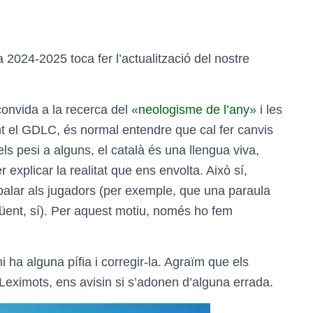
024-2025 toca fer l’actualització del nostre
convida a la recerca del «
neologisme de l’any
» i les
t el GDLC, és normal entendre que cal fer canvis
ls pesi a alguns, el català és una llengua viva,
 explicar la realitat que ens envolta. Això sí,
abalar als jugadors (per exemple, que una paraula
güent, sí). Per aquest motiu, només ho fem
 ha alguna pífia i corregir-la. Agraïm que els
 Leximots, ens avisin si s’adonen d’alguna errada.