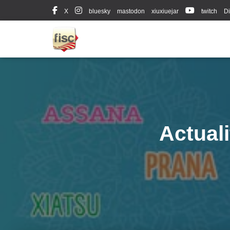
X
bluesky
mastodon
xiuxiuejar
twitch
Di
Actual