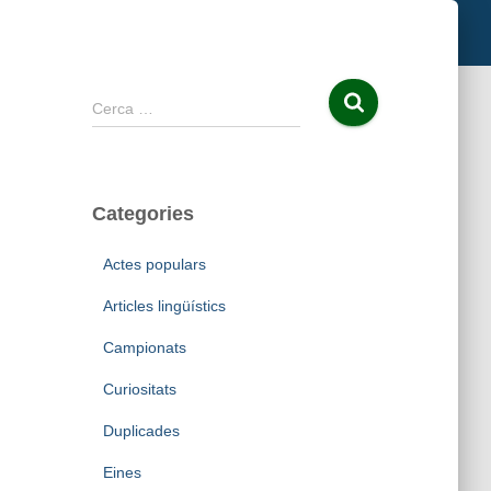
C
Cerca …
e
r
c
a
Categories
:
Actes populars
Articles lingüístics
Campionats
Curiositats
Duplicades
Eines