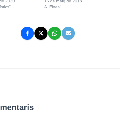
 de 2020
15 de maig de 2018
ístics"
A "Eines"
omentaris