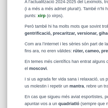
A l’actualització 2024-2025 del Leximots, 
(i a més a més admet plural!). També n’hi
punts:
xirp
(o xirps).
Però també hi ha molts mots que sovint trobe
gentrificació, precaritzar, versionar, gih
Com ara l’internet i les sèries són part de l
fins ara, no eren vàlides:
rúter, cameo, pre
En temes més científics han entrat alguns
el
moscovi
.
I si us agrada fer vida sana i relaxació, u
us molestin i repetir un
mantra
, rebre un t
En cas que sigueu més aviat esportistes, p
apuntar-vos a un
quadriatló
(sempre que no