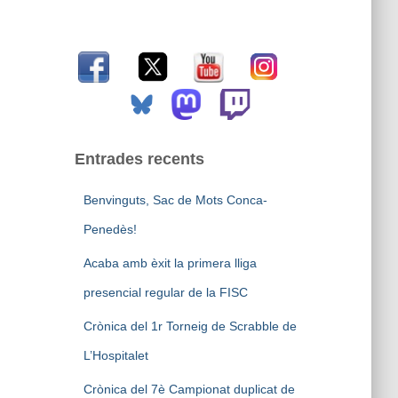
r
c
a
:
Entrades recents
Benvinguts, Sac de Mots Conca-
Penedès!
Acaba amb èxit la primera lliga
presencial regular de la FISC
Crònica del 1r Torneig de Scrabble de
L’Hospitalet
Crònica del 7è Campionat duplicat de