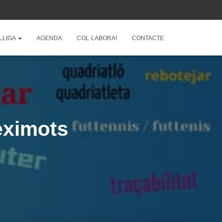
LLIGA
AGENDA
COL·LABORA!
CONTACTE
eximots