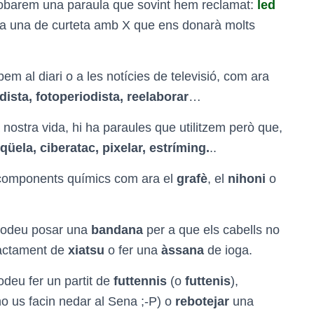
trobarem una paraula que sovint hem reclamat:
led
 ha una de curteta amb X que ens donarà molts
m al diari o a les notícies de televisió, com ara
adista, fotoperiodista, reelaborar
…
a nostra vida, hi ha paraules que utilitzem però que,
qüela, ciberatac, pixelar, estríming.
..
 components químics com ara el
grafè
, el
nihoni
o
s podeu posar una
bandana
per a que els cabells no
ractament de
xiatsu
o fer una
àssana
de ioga.
odeu fer un partit de
futtennis
(o
futtenis
),
 us facin nedar al Sena ;-P) o
rebotejar
una