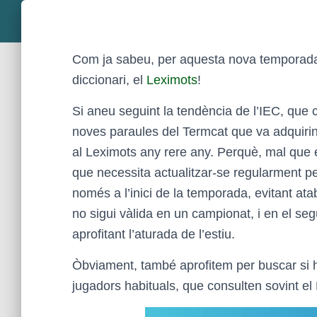
Com ja sabeu, per aquesta nova temporada 2
diccionari, el
Leximots
!
Si aneu seguint la tendència de l’IEC, que 
noves paraules del Termcat que va adquirin
al Leximots any rere any. Perquè, mal que e
que necessita actualitzar-se regularment per
només a l’inici de la temporada, evitant at
no sigui vàlida en un campionat, i en el se
aprofitant l’aturada de l’estiu.
Òbviament, també aprofitem per buscar si hi
jugadors habituals, que consulten sovint el