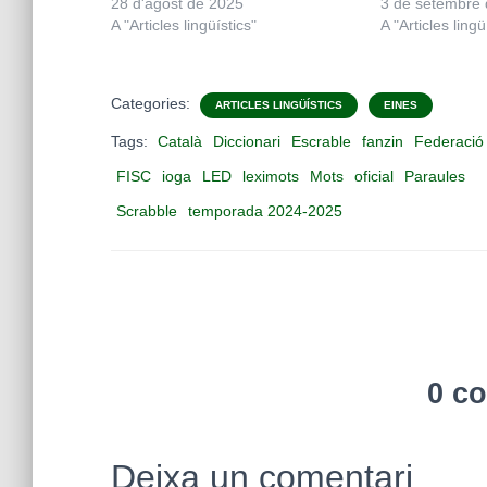
28 d'agost de 2025
3 de setembre
A "Articles lingüístics"
A "Articles lingü
Categories:
ARTICLES LINGÜÍSTICS
EINES
Tags:
Català
Diccionari
Escrable
fanzin
Federació
FISC
ioga
LED
leximots
Mots
oficial
Paraules
Scrabble
temporada 2024-2025
0 c
Deixa un comentari