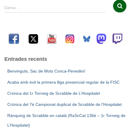
C
Cerca …
e
r
c
a
:
Entrades recents
Benvinguts, Sac de Mots Conca-Penedès!
Acaba amb èxit la primera lliga presencial regular de la FISC
Crònica del 1r Torneig de Scrabble de L’Hospitalet
Crònica del 7è Campionat duplicat de Scrabble de l’Hospitalet
Rànquing de Scrabble en català (RaScCat 136è – 1r Torneig de
L’Hospitalet)