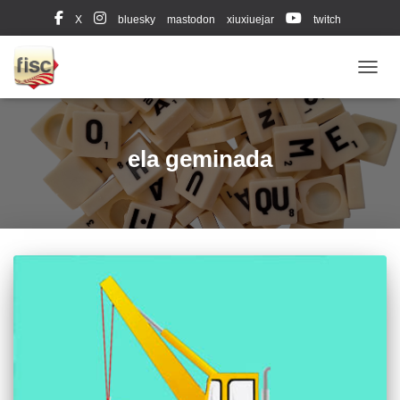
X
bluesky
mastodon
xiuxiuejar
twitch
Diccionari oficial (Leximots)
CANVI
ela geminada