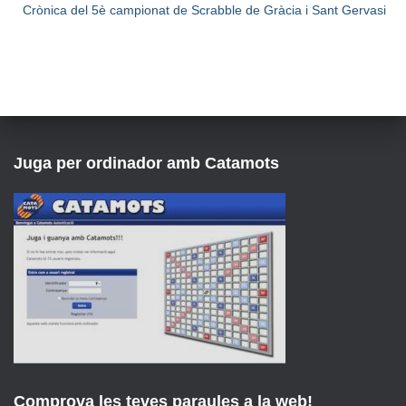
Crònica del 5è campionat de Scrabble de Gràcia i Sant Gervasi
Juga per ordinador amb Catamots
Comprova les teves paraules a la web!