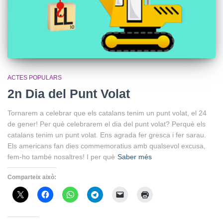
ACTES POPULARS
2n Dia del Punt Volat
Tornarem a celebrar que els catalans tenim un punt volat, el 24
de gener! Per què celebrarem el dia del punt volat? Perquè els
catalans tenim un punt volat. Ens agrada fer gresca i fer sarau.
Els americans fan dies commemoratius amb qualsevol excusa,
fem-ho també nosaltres! I per què
Saber més
Comparteix això: