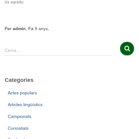
Us agrada:
Per
admin
, Fa
9 anys
,
C
Cerca …
e
r
c
a
Categories
:
Actes populars
Articles lingüístics
Campionats
Curiositats