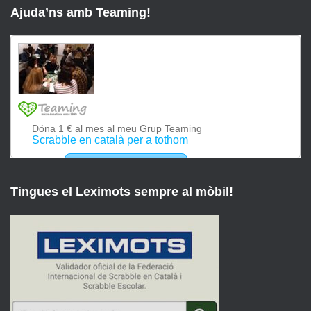
Ajuda’ns amb Teaming!
Tingues el Leximots sempre al mòbil!