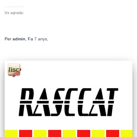
Us agrada:
Per
admin
, Fa
7 anys
,