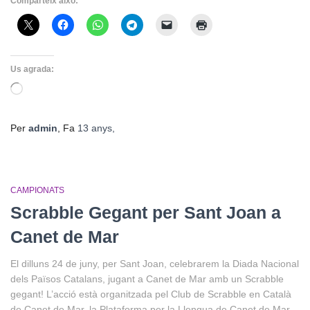
Comparteix això:
Us agrada:
S'està
carregant…
Per
admin
, Fa
13 anys
,
CAMPIONATS
Scrabble Gegant per Sant Joan a
Canet de Mar
El dilluns 24 de juny, per Sant Joan, celebrarem la Diada Nacional
dels Països Catalans, jugant a Canet de Mar amb un Scrabble
gegant! L’acció està organitzada pel Club de Scrabble en Català
de Canet de Mar, la Plataforma per la Llengua de Canet de Mar,