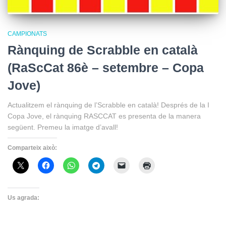
CAMPIONATS
Rànquing de Scrabble en català
(RaScCat 86è – setembre – Copa
Jove)
Actualitzem el rànquing de l’Scrabble en català! Després de la I
Copa Jove, el rànquing RASCCAT es presenta de la manera
següent. Premeu la imatge d’avall!
Comparteix això:
Us agrada: