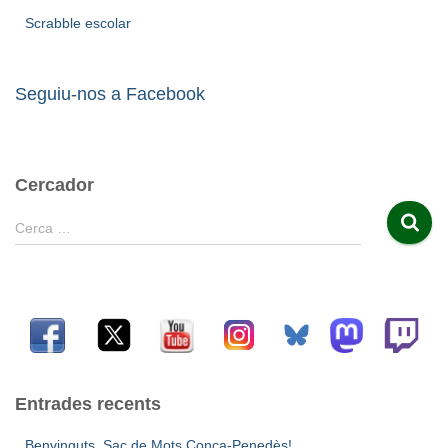
Scrabble escolar
Seguiu-nos a Facebook
Cercador
C
Cerca …
e
r
c
a
:
Entrades recents
Benvinguts, Sac de Mots Conca-Penedès!