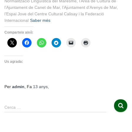
Normalització Lingüística del Maresme, l’Àrea de Cultura de
l’Ajuntament de Canet de Mar, l’Ajuntament d’Arenys de Mar,
l’Espai Jove del Centre Cultural Calisay i la Federació
Internacional
Saber més
Comparteix això:
Us agrada:
Per
admin
, Fa
13 anys
,
C
Cerca …
e
r
c
a