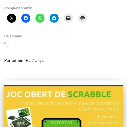
Comparteix això:
Us agrada:
S'està
carregant…
Per
admin
, Fa
7 anys
,