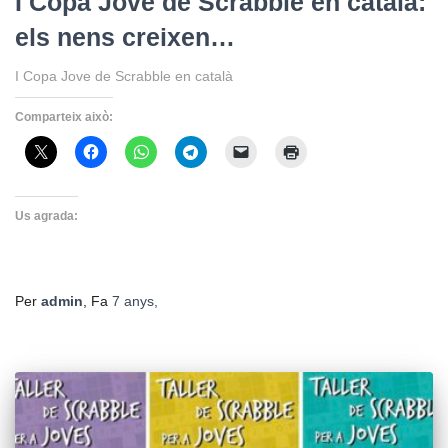
I Copa Jove de Scrabble en català:
els nens creixen…
I Copa Jove de Scrabble en català
Comparteix això:
Us agrada:
Per
admin
, Fa
7 anys
,