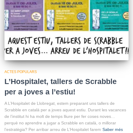
ACTES POPULARS
L’Hospitalet, tallers de Scrabble
per a joves a l’estiu!
A L’Hospitalet de Llobregat, estem preparant uns tallers de
Scrabble en català per a joves aquest estiu. Durant les vacances
de l’institut hi ha molt de temps lliure per fer coses noves…
perquè no aprendre a jugar a Scrabble en català, o millorar
l’estratègia? Per arribar arreu de L’Hospitalet farem
Saber més