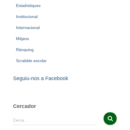
Estadístiques
Institucional
Internacional
Mitjans
Rànquing
Scrabble escolar
Seguiu-nos a Facebook
Cercador
C
Cerca …
e