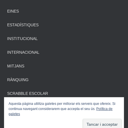
EINES
ESTADÍSTIQUES
INSTITUCIONAL
INTERNACIONAL
MITJANS
RÀNQUING
SCRABBLE ESCOLAR
Aquesta pàgina utilitza galetes per millorar els serveis que ofereix. Si
continua navegant considerarem que accepta el seu ús.
Política de
galetes
Hestia | Desenvolupat per
ThemeIsle