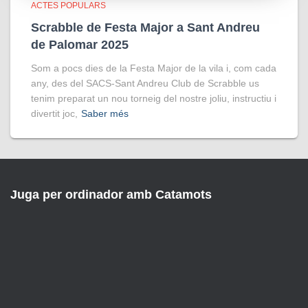
ACTES POPULARS
Scrabble de Festa Major a Sant Andreu
de Palomar 2025
Som a pocs dies de la Festa Major de la vila i, com cada
any, des del SACS-Sant Andreu Club de Scrabble us
tenim preparat un nou torneig del nostre joliu, instructiu i
divertit joc,
Saber més
Juga per ordinador amb Catamots