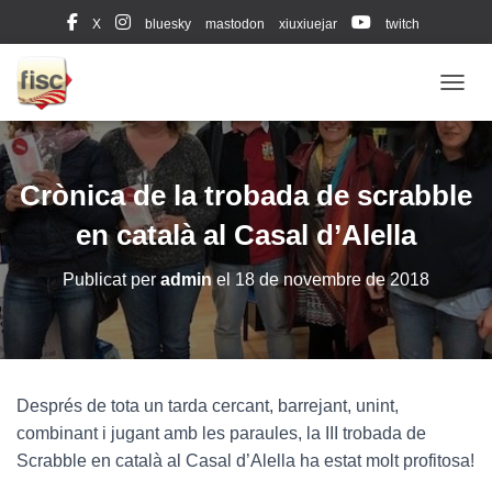
X
bluesky
mastodon
xiuxiuejar
twitch
Diccionari oficial (Leximots)
CANVI
Crònica de la trobada de scrabble
en català al Casal d’Alella
Publicat per
admin
el
18 de novembre de 2018
Després de tota un tarda cercant, barrejant, unint,
combinant i jugant amb les paraules, la III trobada de
Scrabble en català al Casal d’Alella ha estat molt profitosa!