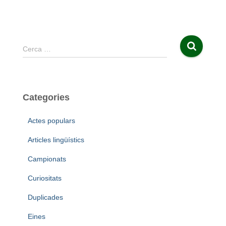
C
Cerca …
e
r
c
a
Categories
:
Actes populars
Articles lingüístics
Campionats
Curiositats
Duplicades
Eines