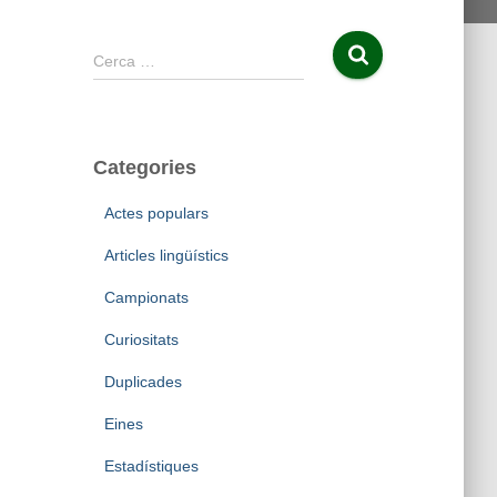
C
Cerca …
e
r
c
a
Categories
:
Actes populars
Articles lingüístics
Campionats
Curiositats
Duplicades
Eines
Estadístiques