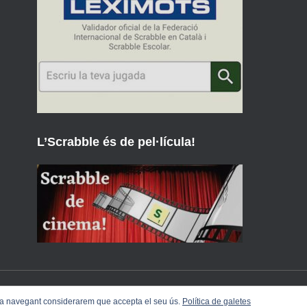
L’Scrabble és de pel·lícula!
inua navegant considerarem que accepta el seu ús.
Política de galetes