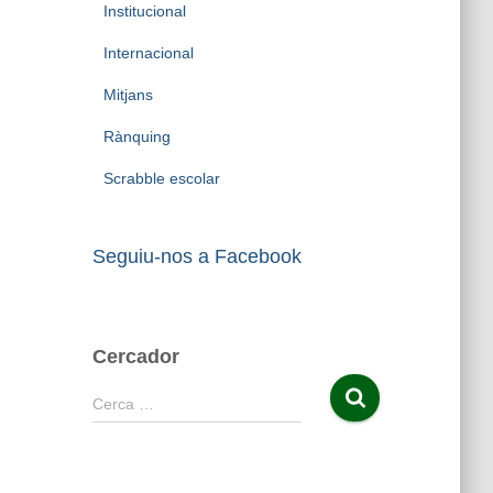
Institucional
Internacional
Mitjans
Rànquing
Scrabble escolar
Seguiu-nos a Facebook
Cercador
C
Cerca …
e
r
c
a