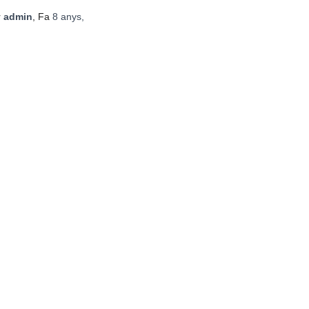
r
admin
, Fa
8 anys
,