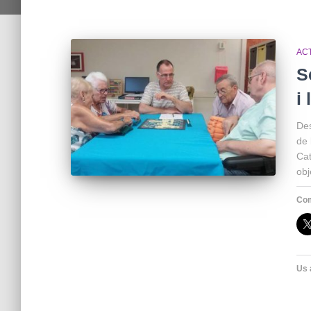
AC
S
i 
Des
de 
Cat
obj
Com
Us 