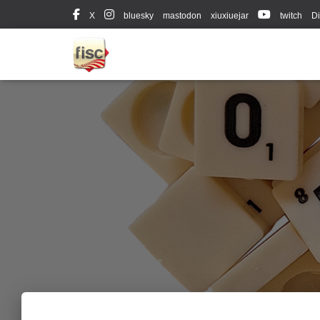
X
bluesky
mastodon
xiuxiuejar
twitch
Di