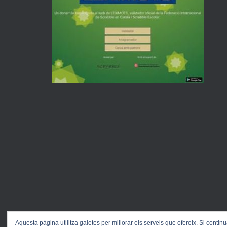
Aquesta pàgina utilitza galetes per millorar els serveis que ofereix. Si cont