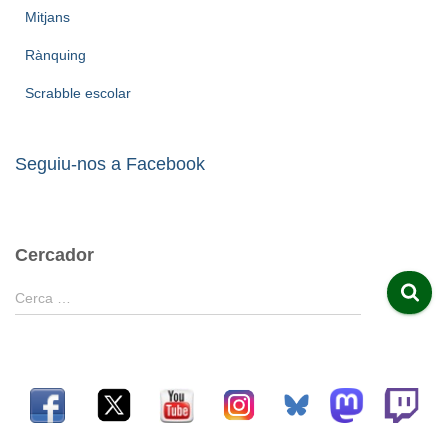
Mitjans
Rànquing
Scrabble escolar
Seguiu-nos a Facebook
Cercador
C
Cerca …
e
r
c
a
: