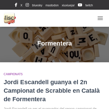
X
bluesky
mastodon
xiuxiuejar
twitch
Diccionari oficial (Leximots)
CANVI
Formentera
CAMPIONATS
Jordi Escandell guanya el 2n
Campionat de Scrabble en Català
de Formentera
Jordi Escandell va ser el guanyador del segon campionat de