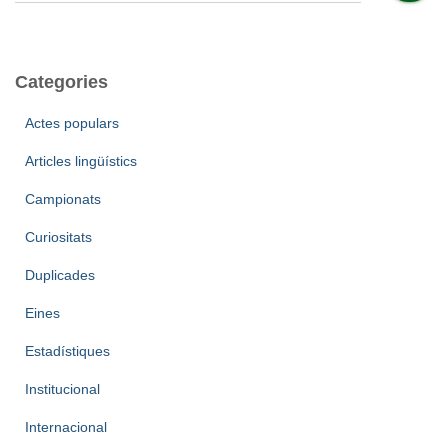
e
r
c
a
Categories
:
Actes populars
Articles lingüístics
Campionats
Curiositats
Duplicades
Eines
Estadístiques
Institucional
Internacional