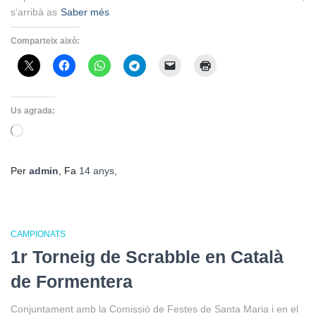
s’arribà as
Saber més
Comparteix això:
Us agrada:
S'està
carregant…
Per
admin
, Fa
14 anys
,
CAMPIONATS
1r Torneig de Scrabble en Català
de Formentera
Conjuntament amb la Comissió de Festes de Santa Maria i en el