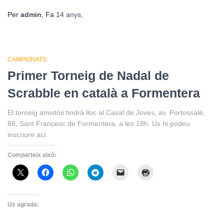
Per
admin
, Fa
14 anys
,
CAMPIONATS
Primer Torneig de Nadal de
Scrabble en català a Formentera
El torneig amistós tindrà lloc al Casal de Joves, av. Portossalé,
88, Sant Francesc de Formentera, a les 18h. Us hi podeu
inscriure ací.
Comparteix això:
Us agrada: