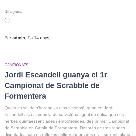
Us agrada:
S'està
carregant…
Per
admin
, Fa
14 anys
,
CAMPIONATS
Jordi Escandell guanya el 1r
Campionat de Scrabble de
Formentera
Queia es sol de s’horabaixa dins s’horitzó, quan en Jordi
Escandell alçà s’ampolla de sa victòria, igual de dolça que ses
herbes quintaessenciades i embotellades, des primer Campionat
de Scrabble en Català de Formentera. Després de tres rondes
disputades sota es reflexos enlluernadors des nivi i sorrenc blanc,