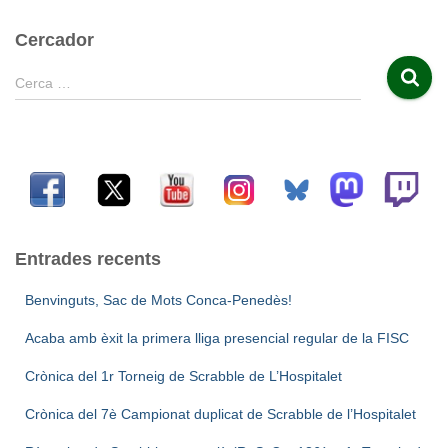
Cercador
C
Cerca …
e
r
c
a
:
Entrades recents
Benvinguts, Sac de Mots Conca-Penedès!
Acaba amb èxit la primera lliga presencial regular de la FISC
Crònica del 1r Torneig de Scrabble de L’Hospitalet
Crònica del 7è Campionat duplicat de Scrabble de l’Hospitalet