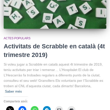
ACTES POPULARS
Activitats de Scrabble en català (4t
trimestre 2019)
Si voleu jugar a Scrabble en català aquest 4t trimestre de 2019,
teniu activitats per triar i remenar… L’Hospitalet El club de
L’Hescarràs fa trobades regulars a diferents punts de la ciutat,
consulteu el seu web! Granollers Els voluntaris per l’Scrabble es
troben al CNL d’aquesta ciutat, cada dimarts! Barcelona,
Saber més
Comparteix això: