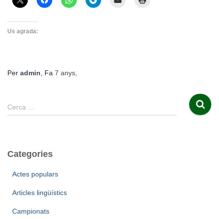
Us agrada:
Per
admin
, Fa
7 anys
,
C
Cerca …
e
r
c
a
Categories
:
Actes populars
Articles lingüístics
Campionats