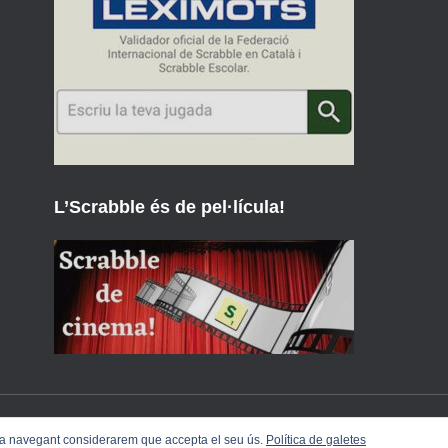
L’Scrabble és de pel·lícula!
inua navegant considerarem que accepta el seu ús.
Política de galetes