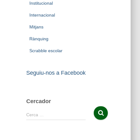
Institucional
Internacional
Mitjans
Rànquing
Scrabble escolar
Seguiu-nos a Facebook
Cercador
C
Cerca …
e
r
c
a