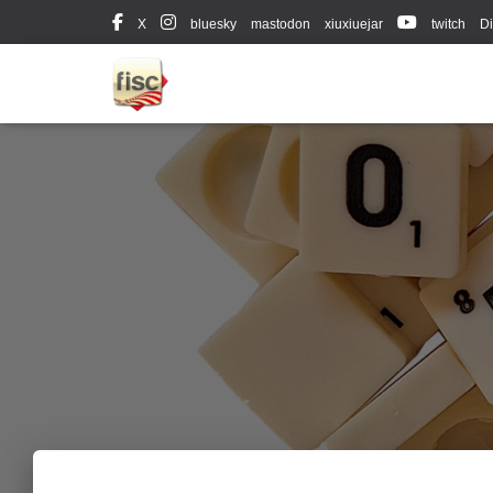
X
bluesky
mastodon
xiuxiuejar
twitch
Di